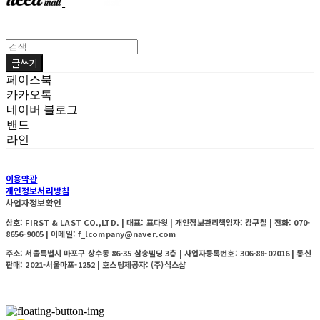
글쓰기
페이스북
카카오톡
네이버 블로그
밴드
라인
이용약관
개인정보처리방침
사업자정보확인
상호: FIRST & LAST CO.,LTD. | 대표: 표다윗 | 개인정보관리책임자: 강구철 | 전화: 070-
8656-9005 | 이메일: f_lcompany@naver.com
주소: 서울특별시 마포구 상수동 86-35 삼송빌딩 3층 | 사업자등록번호:
306-88-02016
| 통신
판매:
2021-서울마포-1252
| 호스팅제공자: (주)식스샵