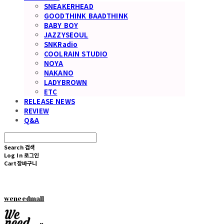
SNEAKERHEAD
GOODTHINK BAADTHINK
BABY BOY
JAZZYSEOUL
SNKRadio
COOLRAIN STUDIO
NOYA
NAKANO
LADYBROWN
ETC
RELEASE NEWS
REVIEW
Q&A
Search
검색
Log In
로그인
Cart
장바구니
weneedmall