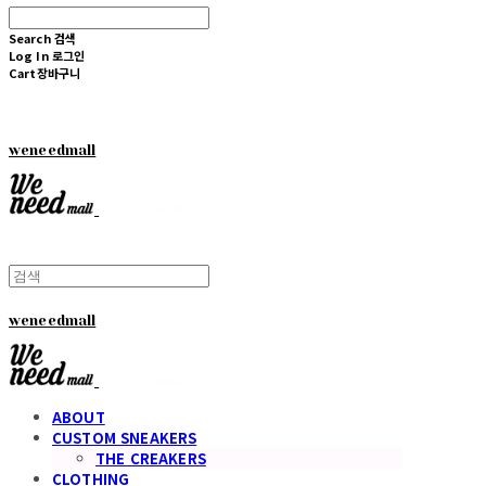
Search
검색
Log In
로그인
Cart
장바구니
weneedmall
weneedmall
ABOUT
CUSTOM SNEAKERS
THE CREAKERS
CLOTHING