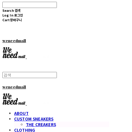
Search
검색
Log In
로그인
Cart
장바구니
weneedmall
weneedmall
ABOUT
CUSTOM SNEAKERS
THE CREAKERS
CLOTHING