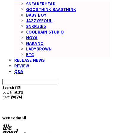
SNEAKERHEAD
GOODTHINK BAADTHINK
BABY BOY
JAZZYSEOUL
SNKRadio
COOLRAIN STUDIO
NOYA
NAKANO
LADYBROWN
ETC
RELEASE NEWS
REVIEW
Q&A
Search
검색
Log In
로그인
Cart
장바구니
weneedmall