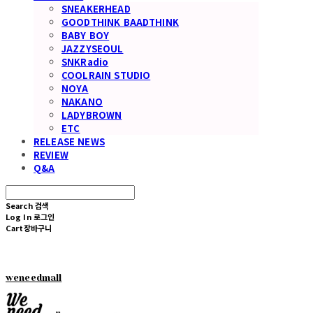
SNEAKERHEAD
GOODTHINK BAADTHINK
BABY BOY
JAZZYSEOUL
SNKRadio
COOLRAIN STUDIO
NOYA
NAKANO
LADYBROWN
ETC
RELEASE NEWS
REVIEW
Q&A
Search
검색
Log In
로그인
Cart
장바구니
weneedmall