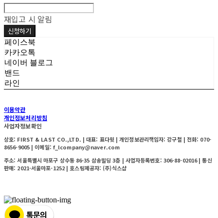
재입고 시 알림
신청하기
페이스북
카카오톡
네이버 블로그
밴드
라인
이용약관
개인정보처리방침
사업자정보확인
상호: FIRST & LAST CO.,LTD. | 대표: 표다윗 | 개인정보관리책임자: 강구철 | 전화: 070-
8656-9005 | 이메일: f_lcompany@naver.com
주소: 서울특별시 마포구 상수동 86-35 삼송빌딩 3층 | 사업자등록번호:
306-88-02016
| 통신
판매:
2021-서울마포-1252
| 호스팅제공자: (주)식스샵