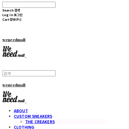
Search
검색
Log In
로그인
Cart
장바구니
weneedmall
weneedmall
ABOUT
CUSTOM SNEAKERS
THE CREAKERS
CLOTHING