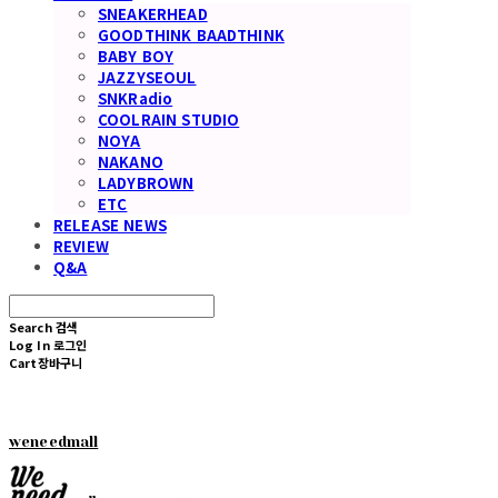
SNEAKERHEAD
GOODTHINK BAADTHINK
BABY BOY
JAZZYSEOUL
SNKRadio
COOLRAIN STUDIO
NOYA
NAKANO
LADYBROWN
ETC
RELEASE NEWS
REVIEW
Q&A
Search
검색
Log In
로그인
Cart
장바구니
weneedmall