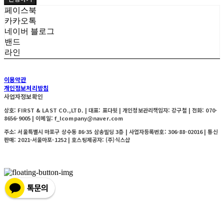
페이스북
카카오톡
네이버 블로그
밴드
라인
이용약관
개인정보처리방침
사업자정보확인
상호: FIRST & LAST CO.,LTD. | 대표: 표다윗 | 개인정보관리책임자: 강구철 | 전화: 070-
8656-9005 | 이메일: f_lcompany@naver.com
주소: 서울특별시 마포구 상수동 86-35 삼송빌딩 3층 | 사업자등록번호:
306-88-02016
| 통신
판매:
2021-서울마포-1252
| 호스팅제공자: (주)식스샵