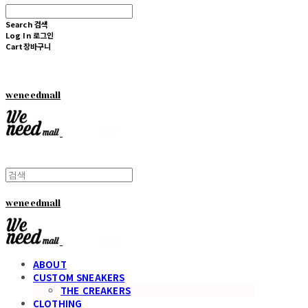
Search
검색
Log In
로그인
Cart
장바구니
weneedmall
weneedmall
ABOUT
CUSTOM SNEAKERS
THE CREAKERS
CLOTHING