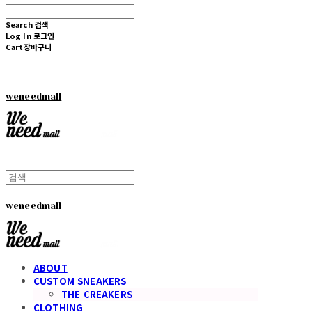
Search
검색
Log In
로그인
Cart
장바구니
weneedmall
weneedmall
ABOUT
CUSTOM SNEAKERS
THE CREAKERS
CLOTHING