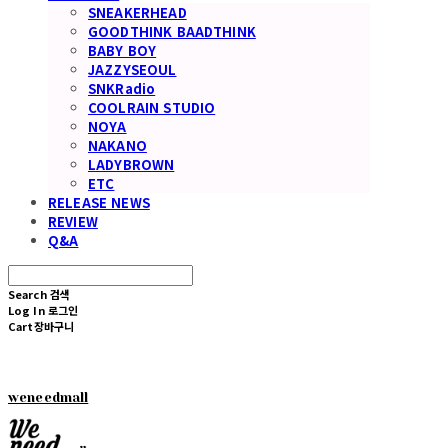
SNEAKERHEAD
GOODTHINK BAADTHINK
BABY BOY
JAZZYSEOUL
SNKRadio
COOLRAIN STUDIO
NOYA
NAKANO
LADYBROWN
ETC
RELEASE NEWS
REVIEW
Q&A
Search
검색
Log In
로그인
Cart
장바구니
weneedmall