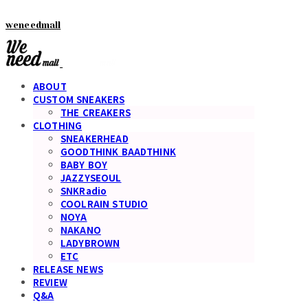
weneedmall
ABOUT
CUSTOM SNEAKERS
THE CREAKERS
CLOTHING
SNEAKERHEAD
GOODTHINK BAADTHINK
BABY BOY
JAZZYSEOUL
SNKRadio
COOLRAIN STUDIO
NOYA
NAKANO
LADYBROWN
ETC
RELEASE NEWS
REVIEW
Q&A