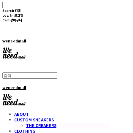
Search
검색
Log In
로그인
Cart
장바구니
weneedmall
weneedmall
ABOUT
CUSTOM SNEAKERS
THE CREAKERS
CLOTHING