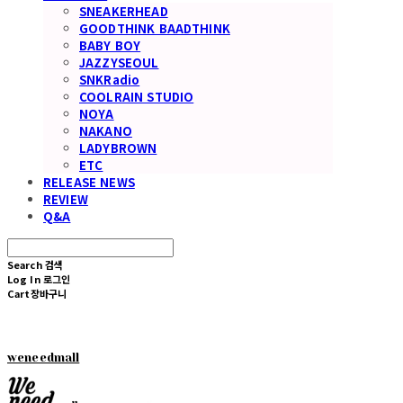
SNEAKERHEAD
GOODTHINK BAADTHINK
BABY BOY
JAZZYSEOUL
SNKRadio
COOLRAIN STUDIO
NOYA
NAKANO
LADYBROWN
ETC
RELEASE NEWS
REVIEW
Q&A
Search
검색
Log In
로그인
Cart
장바구니
weneedmall