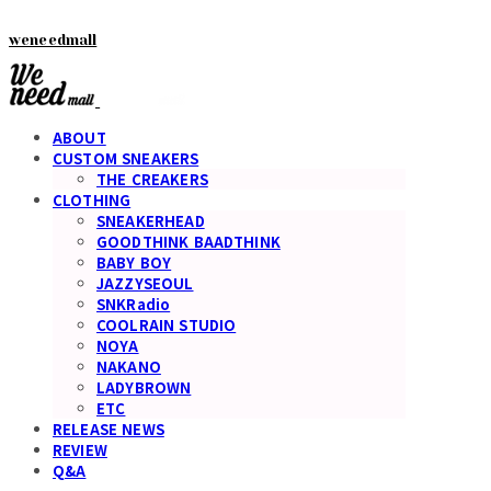
weneedmall
ABOUT
CUSTOM SNEAKERS
THE CREAKERS
CLOTHING
SNEAKERHEAD
GOODTHINK BAADTHINK
BABY BOY
JAZZYSEOUL
SNKRadio
COOLRAIN STUDIO
NOYA
NAKANO
LADYBROWN
ETC
RELEASE NEWS
REVIEW
Q&A