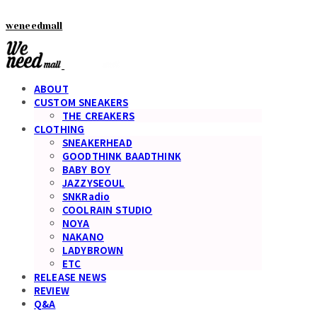
weneedmall
ABOUT
CUSTOM SNEAKERS
THE CREAKERS
CLOTHING
SNEAKERHEAD
GOODTHINK BAADTHINK
BABY BOY
JAZZYSEOUL
SNKRadio
COOLRAIN STUDIO
NOYA
NAKANO
LADYBROWN
ETC
RELEASE NEWS
REVIEW
Q&A