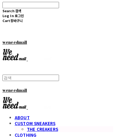
Search
검색
Log In
로그인
Cart
장바구니
weneedmall
weneedmall
ABOUT
CUSTOM SNEAKERS
THE CREAKERS
CLOTHING