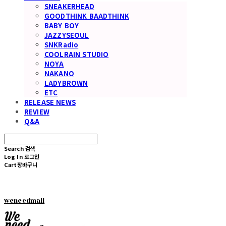
SNEAKERHEAD
GOODTHINK BAADTHINK
BABY BOY
JAZZYSEOUL
SNKRadio
COOLRAIN STUDIO
NOYA
NAKANO
LADYBROWN
ETC
RELEASE NEWS
REVIEW
Q&A
Search
검색
Log In
로그인
Cart
장바구니
weneedmall