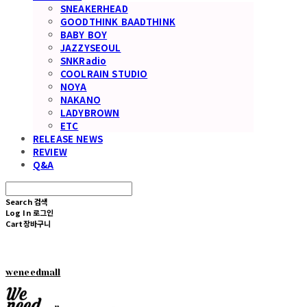
SNEAKERHEAD
GOODTHINK BAADTHINK
BABY BOY
JAZZYSEOUL
SNKRadio
COOLRAIN STUDIO
NOYA
NAKANO
LADYBROWN
ETC
RELEASE NEWS
REVIEW
Q&A
Search
검색
Log In
로그인
Cart
장바구니
weneedmall