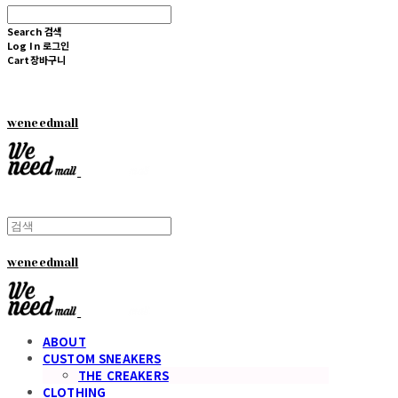
Search
검색
Log In
로그인
Cart
장바구니
weneedmall
weneedmall
ABOUT
CUSTOM SNEAKERS
THE CREAKERS
CLOTHING