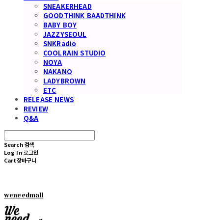
SNEAKERHEAD
GOODTHINK BAADTHINK
BABY BOY
JAZZYSEOUL
SNKRadio
COOLRAIN STUDIO
NOYA
NAKANO
LADYBROWN
ETC
RELEASE NEWS
REVIEW
Q&A
Search
검색
Log In
로그인
Cart
장바구니
weneedmall