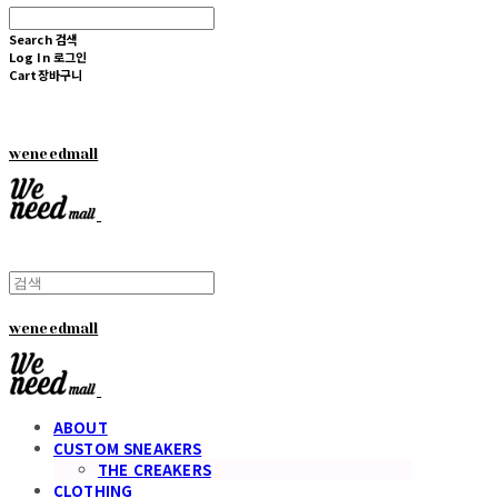
Search
검색
Log In
로그인
Cart
장바구니
weneedmall
weneedmall
ABOUT
CUSTOM SNEAKERS
THE CREAKERS
CLOTHING