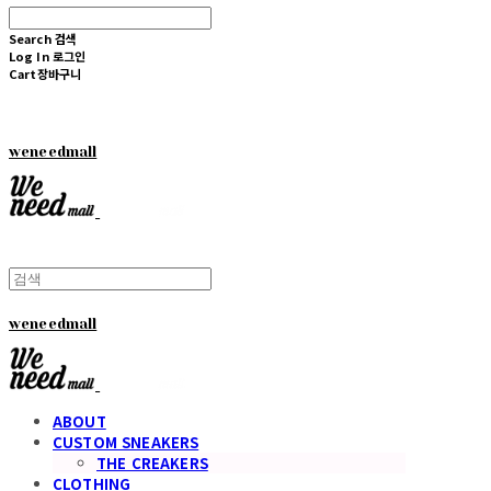
Search
검색
Log In
로그인
Cart
장바구니
weneedmall
weneedmall
ABOUT
CUSTOM SNEAKERS
THE CREAKERS
CLOTHING