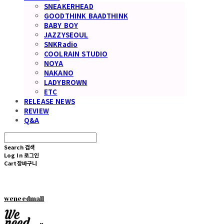
SNEAKERHEAD
GOODTHINK BAADTHINK
BABY BOY
JAZZYSEOUL
SNKRadio
COOLRAIN STUDIO
NOYA
NAKANO
LADYBROWN
ETC
RELEASE NEWS
REVIEW
Q&A
Search
검색
Log In
로그인
Cart
장바구니
weneedmall