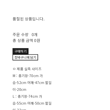
품절된 상품입니다.
주문 수량
0개
총 상품 금액
0원
구매하기
장바구니에 담기
ㅁ 제품 실측 사이즈
M : 총기장-70cm 가
슴-52cm 어깨-47cm 팔길
이-20cm
L : 총기장-74cm 가
슴-55cm 어깨-50cm 팔길