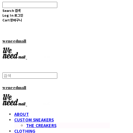
Search
검색
Log In
로그인
Cart
장바구니
weneedmall
weneedmall
ABOUT
CUSTOM SNEAKERS
THE CREAKERS
CLOTHING