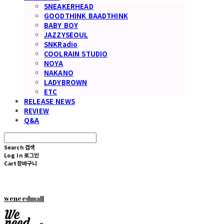
SNEAKERHEAD
GOODTHINK BAADTHINK
BABY BOY
JAZZYSEOUL
SNKRadio
COOLRAIN STUDIO
NOYA
NAKANO
LADYBROWN
ETC
RELEASE NEWS
REVIEW
Q&A
Search
검색
Log In
로그인
Cart
장바구니
weneedmall