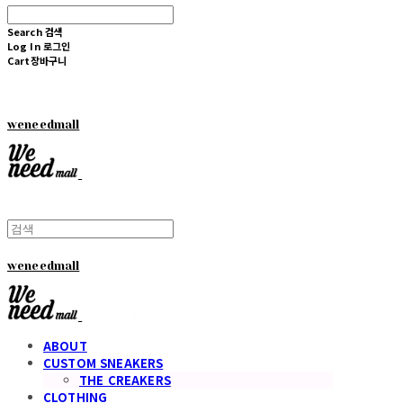
Search
검색
Log In
로그인
Cart
장바구니
weneedmall
weneedmall
ABOUT
CUSTOM SNEAKERS
THE CREAKERS
CLOTHING