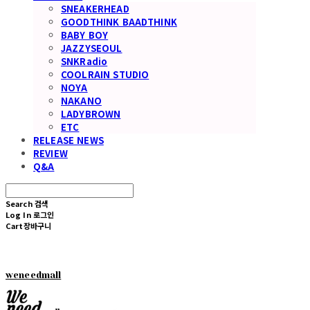
SNEAKERHEAD
GOODTHINK BAADTHINK
BABY BOY
JAZZYSEOUL
SNKRadio
COOLRAIN STUDIO
NOYA
NAKANO
LADYBROWN
ETC
RELEASE NEWS
REVIEW
Q&A
Search
검색
Log In
로그인
Cart
장바구니
weneedmall