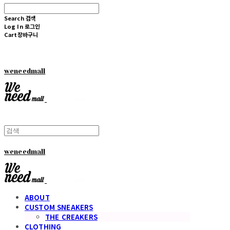
Search
검색
Log In
로그인
Cart
장바구니
weneedmall
weneedmall
ABOUT
CUSTOM SNEAKERS
THE CREAKERS
CLOTHING