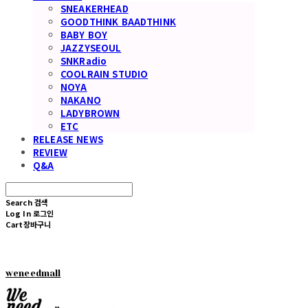
SNEAKERHEAD
GOODTHINK BAADTHINK
BABY BOY
JAZZYSEOUL
SNKRadio
COOLRAIN STUDIO
NOYA
NAKANO
LADYBROWN
ETC
RELEASE NEWS
REVIEW
Q&A
Search
검색
Log In
로그인
Cart
장바구니
weneedmall