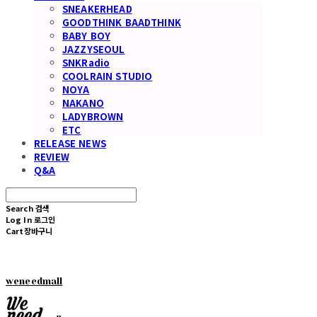
SNEAKERHEAD
GOODTHINK BAADTHINK
BABY BOY
JAZZYSEOUL
SNKRadio
COOLRAIN STUDIO
NOYA
NAKANO
LADYBROWN
ETC
RELEASE NEWS
REVIEW
Q&A
Search
검색
Log In
로그인
Cart
장바구니
weneedmall