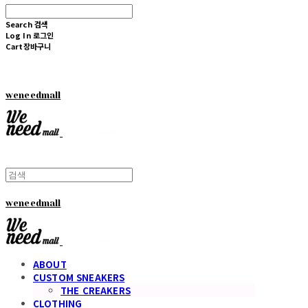
Search
검색
Log In
로그인
Cart
장바구니
weneedmall
weneedmall
ABOUT
CUSTOM SNEAKERS
THE CREAKERS
CLOTHING