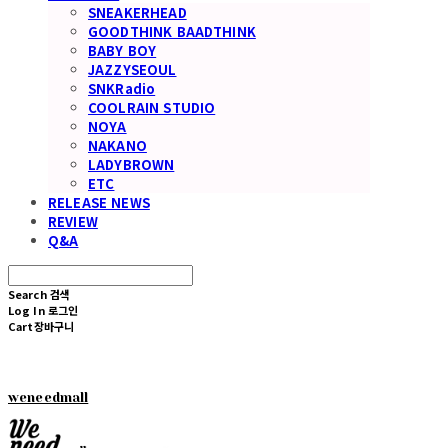
SNEAKERHEAD
GOODTHINK BAADTHINK
BABY BOY
JAZZYSEOUL
SNKRadio
COOLRAIN STUDIO
NOYA
NAKANO
LADYBROWN
ETC
RELEASE NEWS
REVIEW
Q&A
Search
검색
Log In
로그인
Cart
장바구니
weneedmall