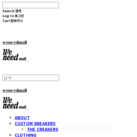
Search
검색
Log In
로그인
Cart
장바구니
weneedmall
weneedmall
ABOUT
CUSTOM SNEAKERS
THE CREAKERS
CLOTHING