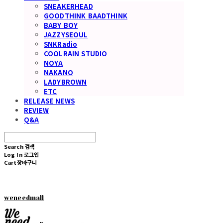
SNEAKERHEAD
GOODTHINK BAADTHINK
BABY BOY
JAZZYSEOUL
SNKRadio
COOLRAIN STUDIO
NOYA
NAKANO
LADYBROWN
ETC
RELEASE NEWS
REVIEW
Q&A
Search
검색
Log In
로그인
Cart
장바구니
weneedmall