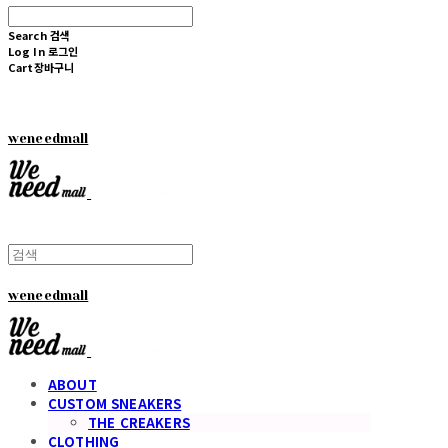
Search
검색
Log In
로그인
Cart
장바구니
weneedmall
weneedmall
ABOUT
CUSTOM SNEAKERS
THE CREAKERS
CLOTHING