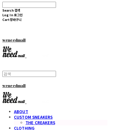
Search
검색
Log In
로그인
Cart
장바구니
weneedmall
weneedmall
ABOUT
CUSTOM SNEAKERS
THE CREAKERS
CLOTHING