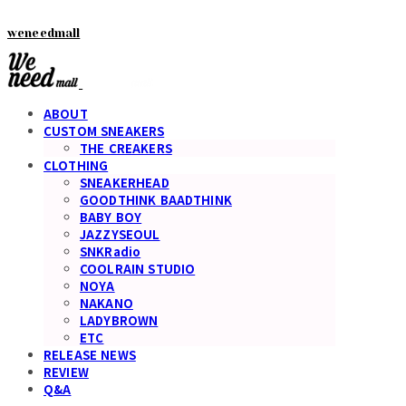
weneedmall
ABOUT
CUSTOM SNEAKERS
THE CREAKERS
CLOTHING
SNEAKERHEAD
GOODTHINK BAADTHINK
BABY BOY
JAZZYSEOUL
SNKRadio
COOLRAIN STUDIO
NOYA
NAKANO
LADYBROWN
ETC
RELEASE NEWS
REVIEW
Q&A