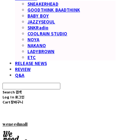
SNEAKERHEAD
GOODTHINK BAADTHINK
BABY BOY
JAZZYSEOUL
SNKRadio
COOLRAIN STUDIO
NOYA
NAKANO
LADYBROWN
ETC
RELEASE NEWS
REVIEW
Q&A
Search
검색
Log In
로그인
Cart
장바구니
weneedmall