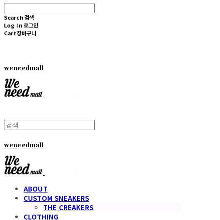
Search
검색
Log In
로그인
Cart
장바구니
weneedmall
weneedmall
ABOUT
CUSTOM SNEAKERS
THE CREAKERS
CLOTHING