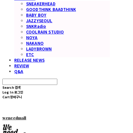
SNEAKERHEAD
GOODTHINK BAADTHINK
BABY BOY
JAZZYSEOUL
SNKRadio
COOLRAIN STUDIO
NOYA
NAKANO
LADYBROWN
ETC
RELEASE NEWS
REVIEW
Q&A
Search
검색
Log In
로그인
Cart
장바구니
weneedmall