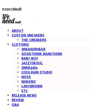
weneedmall
ABOUT
CUSTOM SNEAKERS
THE CREAKERS
CLOTHING
SNEAKERHEAD
GOODTHINK BAADTHINK
BABY BOY
JAZZYSEOUL
SNKRadio
COOLRAIN STUDIO
NOYA
NAKANO
LADYBROWN
ETC
RELEASE NEWS
REVIEW
Q&A