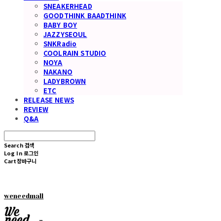
SNEAKERHEAD
GOODTHINK BAADTHINK
BABY BOY
JAZZYSEOUL
SNKRadio
COOLRAIN STUDIO
NOYA
NAKANO
LADYBROWN
ETC
RELEASE NEWS
REVIEW
Q&A
Search
검색
Log In
로그인
Cart
장바구니
weneedmall