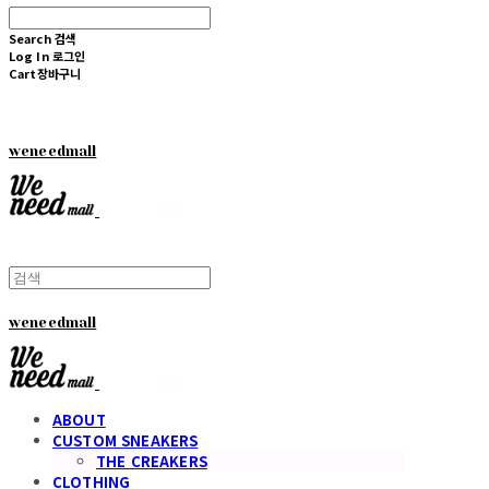
Search
검색
Log In
로그인
Cart
장바구니
weneedmall
weneedmall
ABOUT
CUSTOM SNEAKERS
THE CREAKERS
CLOTHING