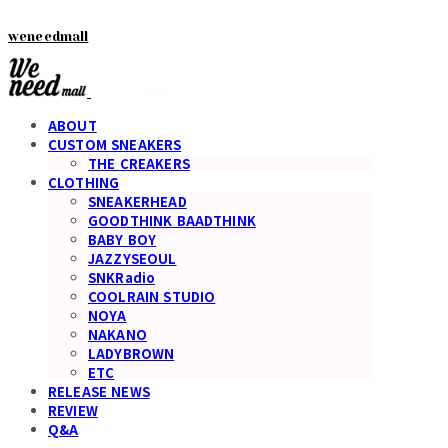
weneedmall
ABOUT
CUSTOM SNEAKERS
THE CREAKERS
CLOTHING
SNEAKERHEAD
GOODTHINK BAADTHINK
BABY BOY
JAZZYSEOUL
SNKRadio
COOLRAIN STUDIO
NOYA
NAKANO
LADYBROWN
ETC
RELEASE NEWS
REVIEW
Q&A