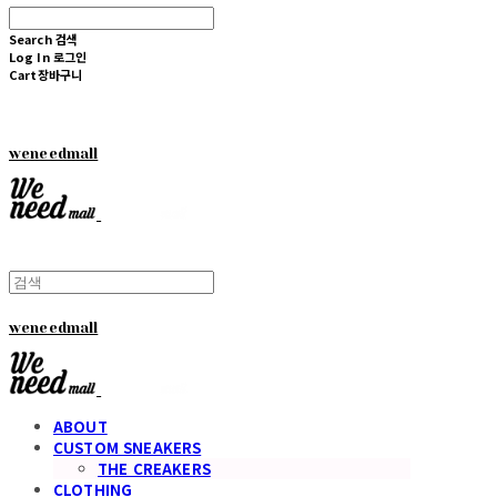
Search
검색
Log In
로그인
Cart
장바구니
weneedmall
weneedmall
ABOUT
CUSTOM SNEAKERS
THE CREAKERS
CLOTHING