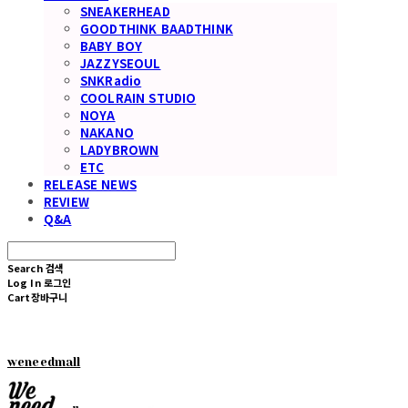
SNEAKERHEAD
GOODTHINK BAADTHINK
BABY BOY
JAZZYSEOUL
SNKRadio
COOLRAIN STUDIO
NOYA
NAKANO
LADYBROWN
ETC
RELEASE NEWS
REVIEW
Q&A
Search
검색
Log In
로그인
Cart
장바구니
weneedmall