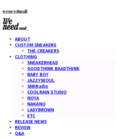
weneedmall
ABOUT
CUSTOM SNEAKERS
THE CREAKERS
CLOTHING
SNEAKERHEAD
GOODTHINK BAADTHINK
BABY BOY
JAZZYSEOUL
SNKRadio
COOLRAIN STUDIO
NOYA
NAKANO
LADYBROWN
ETC
RELEASE NEWS
REVIEW
Q&A