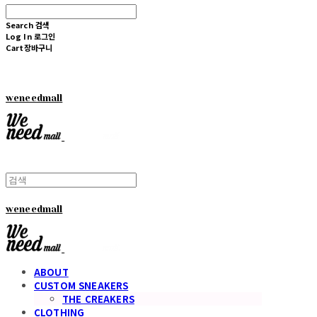
Search
검색
Log In
로그인
Cart
장바구니
weneedmall
weneedmall
ABOUT
CUSTOM SNEAKERS
THE CREAKERS
CLOTHING