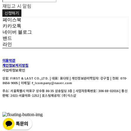
재입고 시 알림
신청하기
페이스북
카카오톡
네이버 블로그
밴드
라인
이용약관
개인정보처리방침
사업자정보확인
상호: FIRST & LAST CO.,LTD. | 대표: 표다윗 | 개인정보관리책임자: 강구철 | 전화: 070-
8656-9005 | 이메일: f_lcompany@naver.com
주소: 서울특별시 마포구 상수동 86-35 삼송빌딩 3층 | 사업자등록번호:
306-88-02016
| 통신
판매:
2021-서울마포-1252
| 호스팅제공자: (주)식스샵