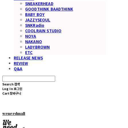
SNEAKERHEAD
GOODTHINK BAADTHINK
BABY BOY
JAZZYSEOUL
SNKRadio
COOLRAIN STUDIO
NOYA
NAKANO
LADYBROWN
ETC
RELEASE NEWS
REVIEW
Q&A
Search
검색
Log In
로그인
Cart
장바구니
weneedmall