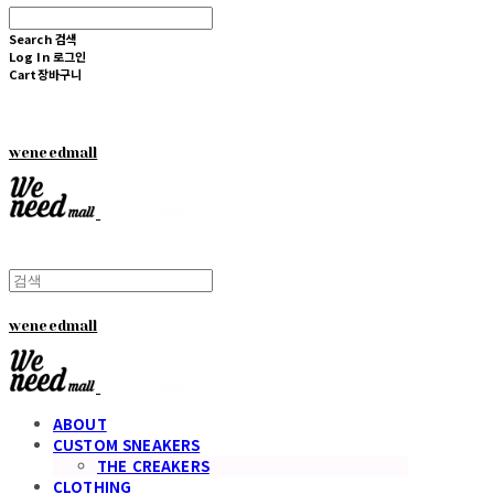
Search
검색
Log In
로그인
Cart
장바구니
weneedmall
weneedmall
ABOUT
CUSTOM SNEAKERS
THE CREAKERS
CLOTHING