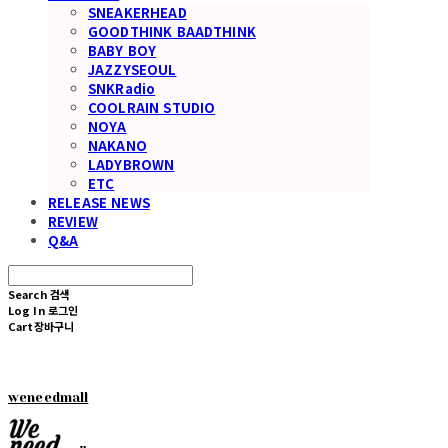
SNEAKERHEAD
GOODTHINK BAADTHINK
BABY BOY
JAZZYSEOUL
SNKRadio
COOLRAIN STUDIO
NOYA
NAKANO
LADYBROWN
ETC
RELEASE NEWS
REVIEW
Q&A
Search
검색
Log In
로그인
Cart
장바구니
weneedmall