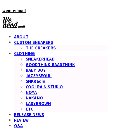
weneedmall
ABOUT
CUSTOM SNEAKERS
THE CREAKERS
CLOTHING
SNEAKERHEAD
GOODTHINK BAADTHINK
BABY BOY
JAZZYSEOUL
SNKRadio
COOLRAIN STUDIO
NOYA
NAKANO
LADYBROWN
ETC
RELEASE NEWS
REVIEW
Q&A