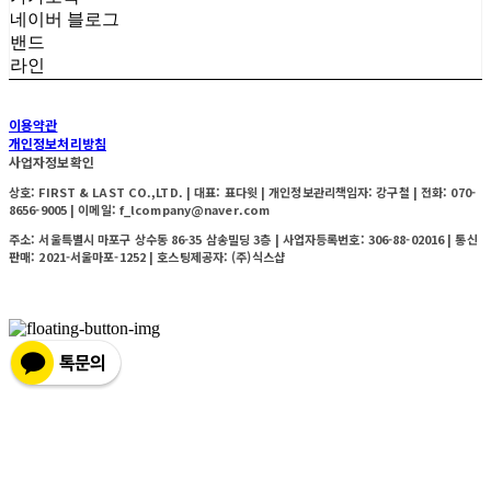
네이버 블로그
밴드
라인
이용약관
개인정보처리방침
사업자정보확인
상호: FIRST & LAST CO.,LTD. | 대표: 표다윗 | 개인정보관리책임자: 강구철 | 전화: 070-
8656-9005 | 이메일: f_lcompany@naver.com
주소: 서울특별시 마포구 상수동 86-35 삼송빌딩 3층 | 사업자등록번호:
306-88-02016
| 통신
판매:
2021-서울마포-1252
| 호스팅제공자: (주)식스샵