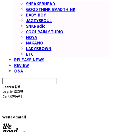
SNEAKERHEAD
GOODTHINK BAADTHINK
BABY BOY
JAZZYSEOUL
SNKRadio
COOLRAIN STUDIO
NOYA
NAKANO
LADYBROWN
ETC
RELEASE NEWS
REVIEW
Q&A
Search
검색
Log In
로그인
Cart
장바구니
weneedmall