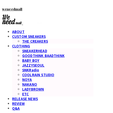
weneedmall
ABOUT
CUSTOM SNEAKERS
THE CREAKERS
CLOTHING
SNEAKERHEAD
GOODTHINK BAADTHINK
BABY BOY
JAZZYSEOUL
SNKRadio
COOLRAIN STUDIO
NOYA
NAKANO
LADYBROWN
ETC
RELEASE NEWS
REVIEW
Q&A