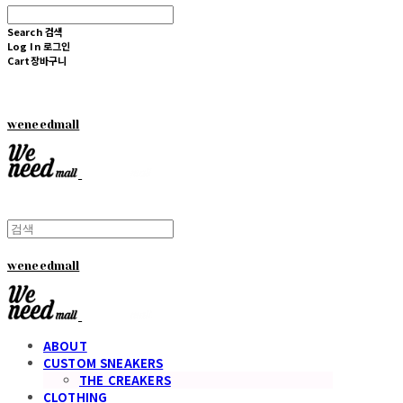
Search
검색
Log In
로그인
Cart
장바구니
weneedmall
weneedmall
ABOUT
CUSTOM SNEAKERS
THE CREAKERS
CLOTHING