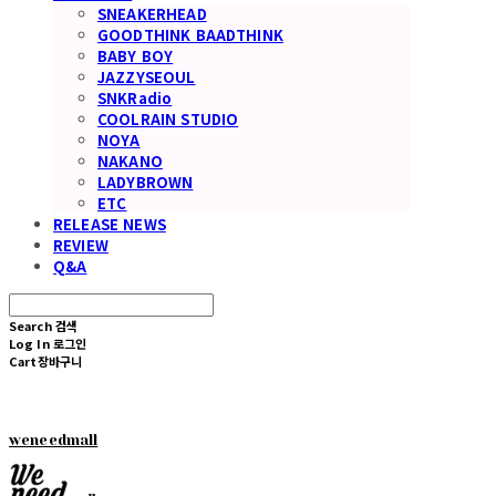
SNEAKERHEAD
GOODTHINK BAADTHINK
BABY BOY
JAZZYSEOUL
SNKRadio
COOLRAIN STUDIO
NOYA
NAKANO
LADYBROWN
ETC
RELEASE NEWS
REVIEW
Q&A
Search
검색
Log In
로그인
Cart
장바구니
weneedmall