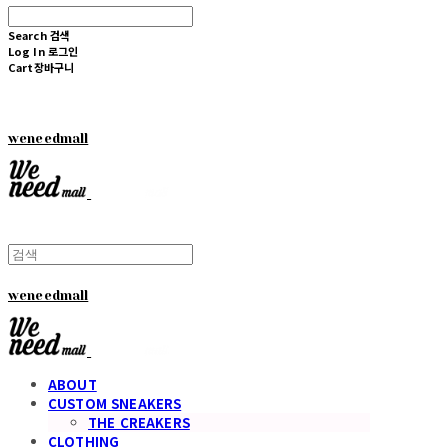
Search
검색
Log In
로그인
Cart
장바구니
weneedmall
weneedmall
ABOUT
CUSTOM SNEAKERS
THE CREAKERS
CLOTHING