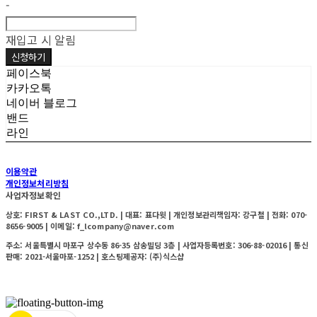
-
재입고 시 알림
신청하기
페이스북
카카오톡
네이버 블로그
밴드
라인
이용약관
개인정보처리방침
사업자정보확인
상호: FIRST & LAST CO.,LTD. | 대표: 표다윗 | 개인정보관리책임자: 강구철 | 전화: 070-
8656-9005 | 이메일: f_lcompany@naver.com
주소: 서울특별시 마포구 상수동 86-35 삼송빌딩 3층 | 사업자등록번호:
306-88-02016
| 통신
판매:
2021-서울마포-1252
| 호스팅제공자: (주)식스샵