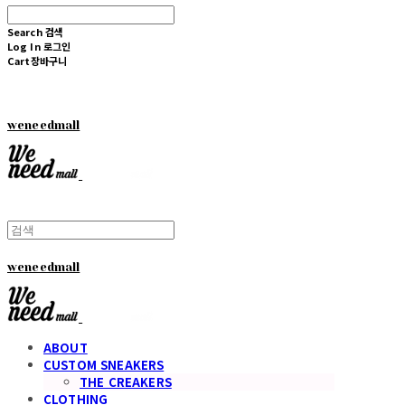
Search
검색
Log In
로그인
Cart
장바구니
weneedmall
weneedmall
ABOUT
CUSTOM SNEAKERS
THE CREAKERS
CLOTHING