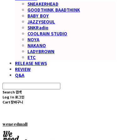
SNEAKERHEAD
GOODTHINK BAADTHINK
BABY BOY
JAZZYSEOUL
SNKRadio
COOLRAIN STUDIO
NOYA
NAKANO
LADYBROWN
ETC
RELEASE NEWS
REVIEW
Q&A
Search
검색
Log In
로그인
Cart
장바구니
weneedmall