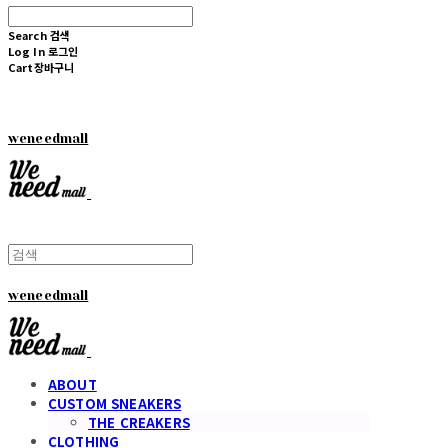
Search
검색
Log In
로그인
Cart
장바구니
weneedmall
weneedmall
ABOUT
CUSTOM SNEAKERS
THE CREAKERS
CLOTHING