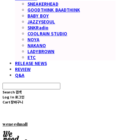
SNEAKERHEAD
GOODTHINK BAADTHINK
BABY BOY
JAZZYSEOUL
SNKRadio
COOLRAIN STUDIO
NOYA
NAKANO
LADYBROWN
ETC
RELEASE NEWS
REVIEW
Q&A
Search
검색
Log In
로그인
Cart
장바구니
weneedmall