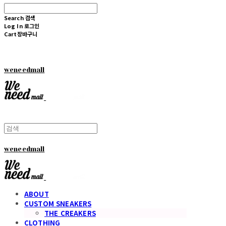
Search
검색
Log In
로그인
Cart
장바구니
weneedmall
weneedmall
ABOUT
CUSTOM SNEAKERS
THE CREAKERS
CLOTHING