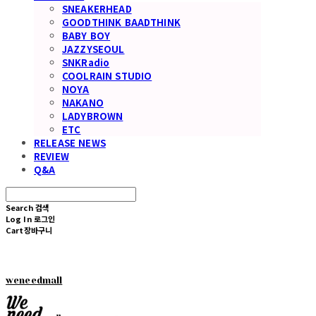
SNEAKERHEAD
GOODTHINK BAADTHINK
BABY BOY
JAZZYSEOUL
SNKRadio
COOLRAIN STUDIO
NOYA
NAKANO
LADYBROWN
ETC
RELEASE NEWS
REVIEW
Q&A
Search
검색
Log In
로그인
Cart
장바구니
weneedmall