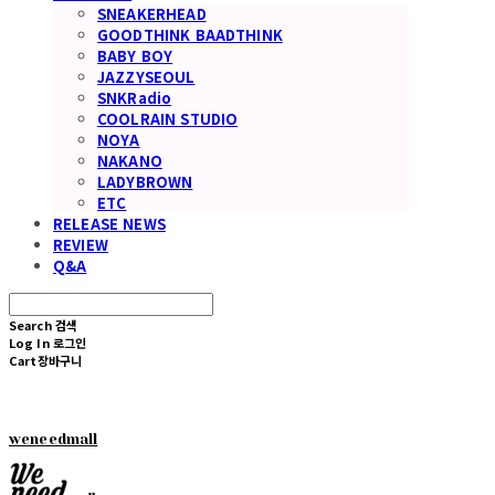
SNEAKERHEAD
GOODTHINK BAADTHINK
BABY BOY
JAZZYSEOUL
SNKRadio
COOLRAIN STUDIO
NOYA
NAKANO
LADYBROWN
ETC
RELEASE NEWS
REVIEW
Q&A
Search
검색
Log In
로그인
Cart
장바구니
weneedmall