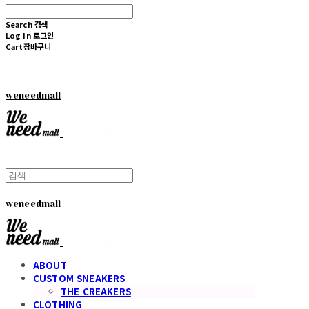
Search
검색
Log In
로그인
Cart
장바구니
weneedmall
weneedmall
ABOUT
CUSTOM SNEAKERS
THE CREAKERS
CLOTHING