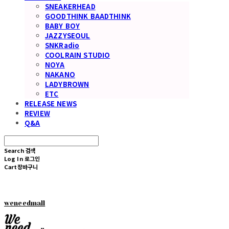
SNEAKERHEAD
GOODTHINK BAADTHINK
BABY BOY
JAZZYSEOUL
SNKRadio
COOLRAIN STUDIO
NOYA
NAKANO
LADYBROWN
ETC
RELEASE NEWS
REVIEW
Q&A
Search
검색
Log In
로그인
Cart
장바구니
weneedmall