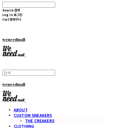
Search
검색
Log In
로그인
Cart
장바구니
weneedmall
weneedmall
ABOUT
CUSTOM SNEAKERS
THE CREAKERS
CLOTHING