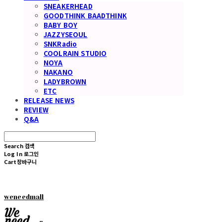
SNEAKERHEAD
GOODTHINK BAADTHINK
BABY BOY
JAZZYSEOUL
SNKRadio
COOLRAIN STUDIO
NOYA
NAKANO
LADYBROWN
ETC
RELEASE NEWS
REVIEW
Q&A
Search
검색
Log In
로그인
Cart
장바구니
weneedmall