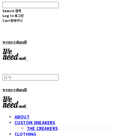
Search
검색
Log In
로그인
Cart
장바구니
weneedmall
weneedmall
ABOUT
CUSTOM SNEAKERS
THE CREAKERS
CLOTHING