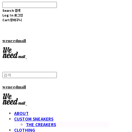
Search
검색
Log In
로그인
Cart
장바구니
weneedmall
weneedmall
ABOUT
CUSTOM SNEAKERS
THE CREAKERS
CLOTHING