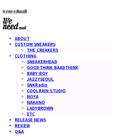
weneedmall
ABOUT
CUSTOM SNEAKERS
THE CREAKERS
CLOTHING
SNEAKERHEAD
GOODTHINK BAADTHINK
BABY BOY
JAZZYSEOUL
SNKRadio
COOLRAIN STUDIO
NOYA
NAKANO
LADYBROWN
ETC
RELEASE NEWS
REVIEW
Q&A