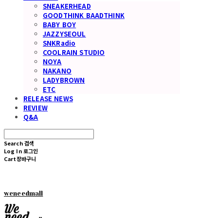
SNEAKERHEAD
GOODTHINK BAADTHINK
BABY BOY
JAZZYSEOUL
SNKRadio
COOLRAIN STUDIO
NOYA
NAKANO
LADYBROWN
ETC
RELEASE NEWS
REVIEW
Q&A
Search
검색
Log In
로그인
Cart
장바구니
weneedmall