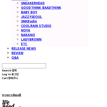
SNEAKERHEAD
GOODTHINK BAADTHINK
BABY BOY
JAZZYSEOUL
SNKRadio
COOLRAIN STUDIO
NOYA
NAKANO
LADYBROWN
ETC
RELEASE NEWS
REVIEW
Q&A
Search
검색
Log In
로그인
Cart
장바구니
weneedmall