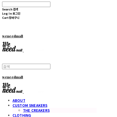
Search
검색
Log In
로그인
Cart
장바구니
weneedmall
weneedmall
ABOUT
CUSTOM SNEAKERS
THE CREAKERS
CLOTHING