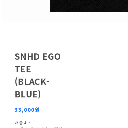
SNHD EGO
TEE
(BLACK-
BLUE)
33,000원
배송비
-