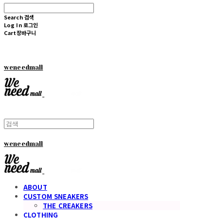
Search
검색
Log In
로그인
Cart
장바구니
weneedmall
weneedmall
ABOUT
CUSTOM SNEAKERS
THE CREAKERS
CLOTHING