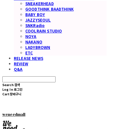
SNEAKERHEAD
GOODTHINK BAADTHINK
BABY BOY
JAZZYSEOUL
SNKRadio
COOLRAIN STUDIO
NOYA
NAKANO
LADYBROWN
ETC
RELEASE NEWS
REVIEW
Q&A
Search
검색
Log In
로그인
Cart
장바구니
weneedmall